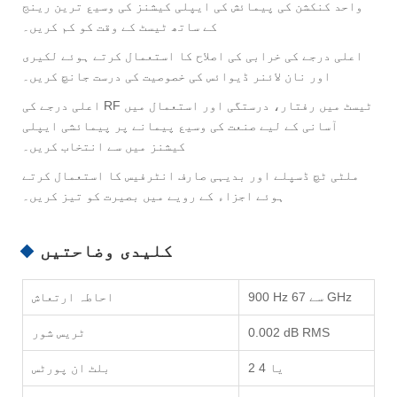
واحد کنکشن کی پیمائش کی ایپلی کیشنز کی وسیع ترین رینج
کے ساتھ ٹیسٹ کے وقت کو کم کریں۔
اعلی درجے کی خرابی کی اصلاح کا استعمال کرتے ہوئے لکیری
اور نان لائنر ڈیوائس کی خصوصیت کی درست جانچ کریں۔
اعلی درجے کی RF ٹیسٹ میں رفتار، درستگی اور استعمال میں
آسانی کے لیے صنعت کی وسیع پیمانے پر پیمائشی ایپلی
کیشنز میں سے انتخاب کریں۔
ملٹی ٹچ ڈسپلے اور بدیہی صارف انٹرفیس کا استعمال کرتے
ہوئے اجزاء کے رویے میں بصیرت کو تیز کریں۔
کلیدی وضاحتیں
900 Hz سے 67 GHz
احاطہ ارتعاش
0.002 dB RMS
ٹریس شور
2 یا 4
بلٹ ان پورٹس