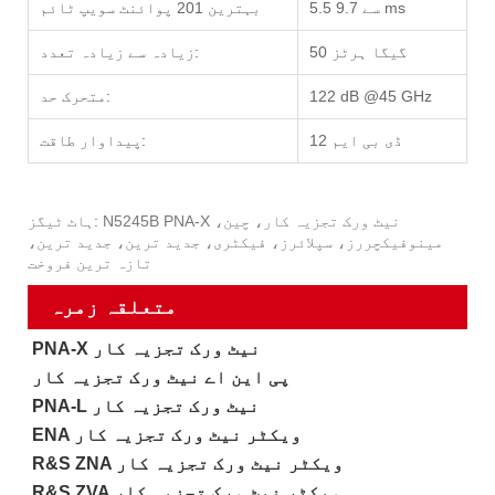
5.5 سے 9.7 ms
بہترین 201 پوائنٹ سویپ ٹائم
50 گیگا ہرٹز
زیادہ سے زیادہ تعدد:
122 dB @45 GHz
متحرک حد:
12 ڈی بی ایم
پیداوار طاقت:
ہاٹ ٹیگز: N5245B PNA-X نیٹ ورک تجزیہ کار، چین،
مینوفیکچررز، سپلائرز، فیکٹری، جدید ترین، جدید ترین،
تازہ ترین فروخت
متعلقہ زمرہ
PNA-X نیٹ ورک تجزیہ کار
پی این اے نیٹ ورک تجزیہ کار
PNA-L نیٹ ورک تجزیہ کار
ENA ویکٹر نیٹ ورک تجزیہ کار
R&S ZNA ویکٹر نیٹ ورک تجزیہ کار
R&S ZVA ویکٹر نیٹ ورک تجزیہ کار