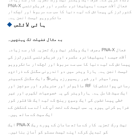
PNA-X فعال آلات جیسے ایمپلیفائر، مکسر، اور فریکوئنسی
کنورٹرز کی پیمائش کے لیے دنیا کا سب سے مربوط اور لچکدار
مائکروویو ٹیسٹ انجن ہے۔
ہائی لائٹس
بے مثال فضیلت تک پہنچیں۔
صرف ایک ویکٹر نیٹ ورک تجزیہ کار سے زیادہ، PNA-X فعال
آلات جیسے ایمپلیفائر، مکسر، اور فریکوئنسی کنورٹرز کی
پیمائش کے لیے دنیا کا سب سے مربوط اور لچکدار مائکروویو
ٹیسٹ انجن ہے۔ ہارڈ ویئر میں دو اندرونی سگنل کے ذرائع،
ایک سگنل کمبینر، S-پیرامیٹر اور شور ریسیورز، پلس
ماڈیولر اور جنریٹر، اور سوئچز اور RF رسائی پوائنٹس کا
ایک سیٹ شامل ہے۔ ہارڈویئر کی یہ خصوصیات لکیری اور غیر
خطی پیمائشوں کی ایک وسیع رینج کے لیے ایک طاقتور کور
فراہم کرتی ہیں، یہ سب ٹیسٹ کے تحت آپ کے آلے سے کنکشن کے
ایک سیٹ کے ساتھ ہیں۔
ایک PNA-X نیٹ ورک تجزیہ کار کے ساتھ سامان کے پورے ریک
کو تبدیل کرکے اپنے ٹیسٹ سسٹم کو آسان بنائیں۔