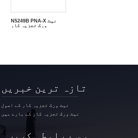
N5249B PNA-X نیٹ
ورک تجزیہ کار
تازہ ترین خبریں
نیٹ ورک تجزیہ کار کے اصول
نیٹ ورک تجزیہ کار کے بارے میں
ہم سے رابطہ کریں۔