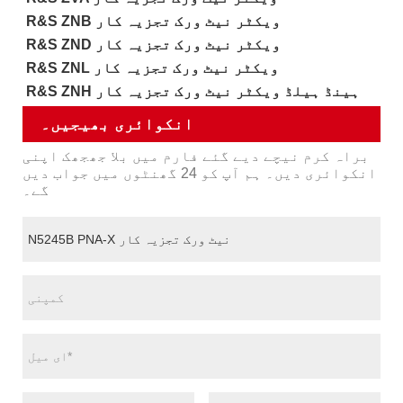
R&S ZNB ویکٹر نیٹ ورک تجزیہ کار
R&S ZND ویکٹر نیٹ ورک تجزیہ کار
R&S ZNL ویکٹر نیٹ ورک تجزیہ کار
R&S ZNH ہینڈ ہیلڈ ویکٹر نیٹ ورک تجزیہ کار
انکوائری بھیجیں۔
براہ کرم نیچے دیے گئے فارم میں بلا جھجھک اپنی
انکوائری دیں۔ ہم آپ کو 24 گھنٹوں میں جواب دیں
گے۔