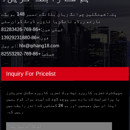
پتہ: شینگلین چوانگ زہان بلڈنگ، نمبر 148 ہونگے
نارتھ روڈ، تانگزیا ٹاؤن، ڈونگ گوان سٹی
ٹیلی فون:
+86-769-81283426
فون:
+86-13929231880
hlx@qihang18.com
ای میل:
فیکس: +86-769-82553292
Inquiry For Pricelist
سپیکٹرم تجزیہ کاروں، نیٹ ورک تجزیہ کاروں، سگنل جنریٹرز
یا پرائس لسٹ کے بارے میں پوچھ گچھ کے لیے، براہ کرم ہمیں
اپنا ای میل بھیجیں اور ہم 24 گھنٹوں کے اندر رابطے میں
رہیں گے۔