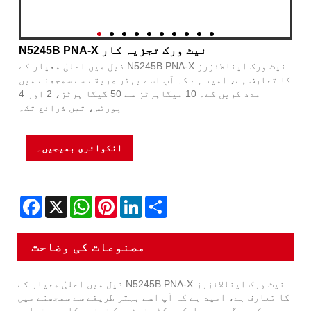
N5245B PNA-X نیٹ ورک تجزیہ کار
ذیل میں اعلیٰ معیار کے N5245B PNA-X نیٹ ورک اینالائزرز
کا تعارف ہے، امید ہے کہ آپ اسے بہتر طریقے سے سمجھنے میں
مدد کریں گے۔ 10 میگاہرٹز سے 50 گیگا ہرٹز، 2 اور 4
پورٹس، تین ذرائع تک۔
انکوائری بھیجیں۔
Facebook
X
WhatsApp
Pinterest
LinkedIn
Share
مصنوعات کی وضاحت
ذیل میں اعلیٰ معیار کے N5245B PNA-X نیٹ ورک اینالائزرز
کا تعارف ہے، امید ہے کہ آپ اسے بہتر طریقے سے سمجھنے میں
مدد کریں گے۔ صرف ایک ویکٹر نیٹ ورک تجزیہ کار سے زیادہ،