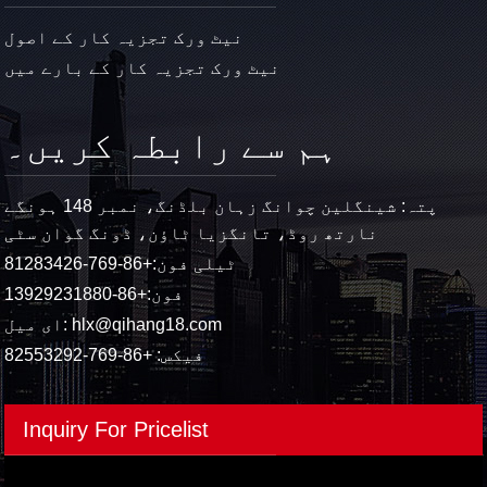
نیٹ ورک تجزیہ کار کے اصول
نیٹ ورک تجزیہ کار کے بارے میں
ہم سے رابطہ کریں۔
پتہ: شینگلین چوانگ زہان بلڈنگ، نمبر 148 ہونگے
نارتھ روڈ، تانگزیا ٹاؤن، ڈونگ گوان سٹی
ٹیلی فون:
+86-769-81283426
فون:
+86-13929231880
hlx@qihang18.com
ای میل:
فیکس: +86-769-82553292
Inquiry For Pricelist