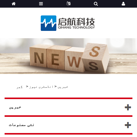
خبریں
>
انڈسٹری نیوز
>
گھر
خبریں
نئی مصنوعات