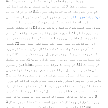
n-پورٹ نیٹ ورک حاصل کیا جا سکتا ہے۔ خصوصیت کے
پیرامیٹرز۔ شکل 3 کا بائیں جانب ٹیسٹ یونٹ کے اصول کو
ظاہر کرتا ہے جب S11 کو چار بندرگاہ کے ساتھ ماپتے ہیں۔
نیٹ ورک تجزیہ کار
. تیر ہر سفری لہر کے راستوں کی نشاندہی
کرتے ہیں۔ سگنل سورس u کا آؤٹ پٹ سگنل سوئچ S1 اور
ڈائریکشنل کپلر D2 کے ذریعے ٹیسٹ کے تحت نیٹ ورک کے پورٹ
1 میں داخل ہوتا ہے، جو کہ واقعہ کی لہر a1 ہے۔ پورٹ 1 کی
منعکس لہر (یعنی پورٹ 1 کی آؤٹ گوئنگ ویو b1) ڈائریکشنل
کپلر D2 اور سوئچ کے ذریعے رسیور کے پیمائشی چینل میں
منتقل ہوتی ہے۔ سگنل سورس u کا آؤٹ پٹ بیک وقت دشاتمک
کپلر D1 کے ذریعے رسیور کے ریفرنس چینل میں منتقل ہوتا
ہے۔ یہ سگنل a1 کے متناسب ہے۔ لہذا دوہری چینل طول و عرض-
فیز ریسیور b1/a1 کی پیمائش کرتا ہے، یعنی S11 کی پیمائش
کی جاتی ہے، بشمول اس کا طول و عرض اور مرحلہ (یا حقیقی
حصہ اور خیالی حصہ)۔ پیمائش کے دوران، نیٹ ورک کا پورٹ 2
بکھرنے والے پیرامیٹرز کے ذریعہ بیان کردہ شرائط کو پورا
کرنے کے لیے مماثل لوڈ R1 سے منسلک ہوتا ہے۔ نظام میں ایک
اور دشاتمک کپلر D3 کو بھی مماثل لوڈ R2 کے ساتھ ختم کر
دیا جاتا ہے تاکہ منفی اثرات سے بچا جا سکے۔ باقی تین S
پیرامیٹرز کی پیمائش کے اصول اس سے ملتے جلتے ہیں۔ شکل 3
کا دائیں جانب وہ مقامات دکھاتا ہے جہاں مختلف Smn