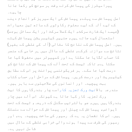
پیرامیٹرز کی پیمائش کرتے وقت ہر سوئچ کو رکھا جانا
چاہیے۔
اصل پیمائش سے پہلے، پیمائش کی ایک سیریز کو انجام دینے
کے لیے آلہ کے لیے معلوم رکاوٹوں کے ساتھ تین معیارات
(جیسے ایک شارٹ سرکٹ، ایک کھلا سرکٹ اور ایک مماثل بوجھ)
استعمال کیے جاتے ہیں، جنہیں کیلیبریشن پیمائش کہتے
ہیں۔ اصل پیمائش کے نتائج کا مثالی (آلہ کی غلطی کے بغیر)
نتائج سے موازنہ کرکے، غلطی کے ماڈل میں ہر خامی کے عنصر
کا حساب لگایا جا سکتا ہے اور کمپیوٹر میں محفوظ کیا جا
سکتا ہے، تاکہ ٹیسٹ کے تحت آلے کے پیمائش کے نتائج کو
درست کیا جا سکے۔ ہر فریکوئنسی پوائنٹ پر اس کے مطابق
کیلیبریٹ اور درست کریں۔ پیمائش کے مراحل اور حساب کتاب
بہت پیچیدہ اور انسانوں کی صلاحیتوں سے باہر ہیں۔
مندرجہ بالا
نیٹ ورک تجزیہ کار
اسے چار بندرگاہوں کا نیٹ
ورک تجزیہ کار کہا جاتا ہے کیونکہ اس آلے میں چار
بندرگاہیں ہیں، جو بالترتیب سگنل کے ذریعہ، ٹیسٹ کے تحت
ڈیوائس، پیمائش کے چینل اور پیمائش کے حوالے سے منسلک
ہیں۔ اس کا نقصان یہ ہے کہ رسیور کی ساخت پیچیدہ ہے، اور
رسیور کی طرف سے پیدا ہونے والی خرابی غلطی کے ماڈل میں
شامل نہیں ہے۔