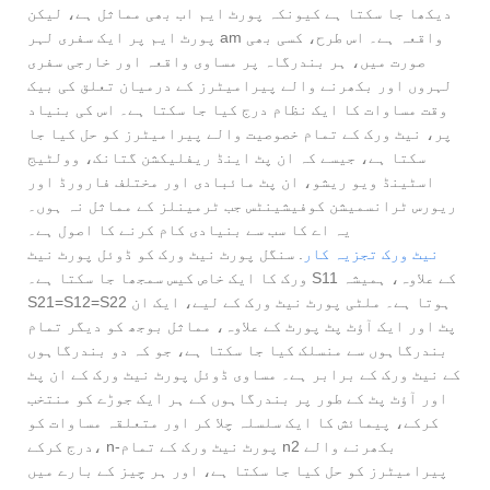
دیکھا جا سکتا ہے کیونکہ پورٹ ایم اب بھی مماثل ہے، لیکن
پورٹ ایم پر ایک سفری لہر am واقعہ ہے۔ اس طرح، کسی بھی
صورت میں، ہر بندرگاہ پر مساوی واقعہ اور خارجی سفری
لہروں اور بکھرنے والے پیرامیٹرز کے درمیان تعلق کی بیک
وقت مساوات کا ایک نظام درج کیا جا سکتا ہے۔ اس کی بنیاد
پر، نیٹ ورک کے تمام خصوصیت والے پیرامیٹرز کو حل کیا جا
سکتا ہے، جیسے کہ ان پٹ اینڈ ریفلیکشن گتانک، وولٹیج
اسٹینڈ ویو ریشو، ان پٹ مائبادی اور مختلف فارورڈ اور
ریورس ٹرانسمیشن کوفیشینٹس جب ٹرمینلز کے مماثل نہ ہوں۔
یہ اے کا سب سے بنیادی کام کرنے کا اصول ہے۔
نیٹ ورک تجزیہ کار
. سنگل پورٹ نیٹ ورک کو ڈوئل پورٹ نیٹ
ورک کا ایک خاص کیس سمجھا جا سکتا ہے۔ S11 کے علاوہ، ہمیشہ
S21=S12=S22 ہوتا ہے۔ ملٹی پورٹ نیٹ ورک کے لیے، ایک ان
پٹ اور ایک آؤٹ پٹ پورٹ کے علاوہ، مماثل بوجھ کو دیگر تمام
بندرگاہوں سے منسلک کیا جا سکتا ہے، جو کہ دو بندرگاہوں
کے نیٹ ورک کے برابر ہے۔ مساوی ڈوئل پورٹ نیٹ ورک کے ان پٹ
اور آؤٹ پٹ کے طور پر بندرگاہوں کے ہر ایک جوڑے کو منتخب
کرکے، پیمائش کا ایک سلسلہ چلا کر اور متعلقہ مساوات کو
درج کرکے، n-پورٹ نیٹ ورک کے تمام n2 بکھرنے والے
پیرامیٹرز کو حل کیا جا سکتا ہے، اور ہر چیز کے بارے میں