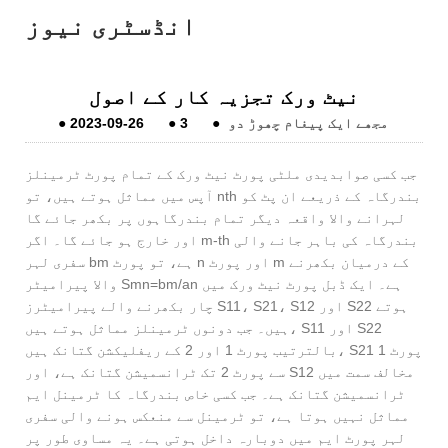
انڈسٹری نیوز
نیٹ ورک تجزیہ کار کے اصول
مجھے ایک پیغام چھوڑ دو
●
3
●
2023-09-26
●
جب کسی صوابدیدی ملٹی پورٹ نیٹ ورک کے تمام پورٹ ٹرمینلز
آپس میں مماثل ہوتے ہیں، تو nth بندرگاہ کے ذریعے ان پٹ کو
لہرانے والا واقعہ دیگر تمام بندرگاہوں پر بکھر جائے گا
اور خارج ہو جائے گا۔ اگر m-th بندرگاہ کی باہر جانے والی
سفری لہر bm ہے، تو پورٹ n اور پورٹ m کے درمیان بکھرنے
والا پیرامیٹر Smn=bm/an ہے۔ ایک ڈبل پورٹ نیٹ ورک میں
چار بکھرنے والے پیرامیٹرز S11، S21، S12 اور S22 ہوتے
ہیں۔ جب دونوں ٹرمینلز مماثل ہوتے ہیں، S11 اور S22
بالترتیب پورٹ 1 اور 2 کے ریفلیکشن گتانک ہیں، S21 پورٹ 1
سے پورٹ 2 تک ٹرانسمیشن گتانک ہے، اور S12 مخالف سمت میں
ٹرانسمیشن گتانک ہے۔ جب کسی خاص بندرگاہ کا ٹرمینل ایم
مماثل نہیں ہوتا ہے، تو ٹرمینل سے منعکس ہونے والی سفری
لہر پورٹ ایم میں دوبارہ داخل ہوتی ہے۔ یہ مساوی طور پر