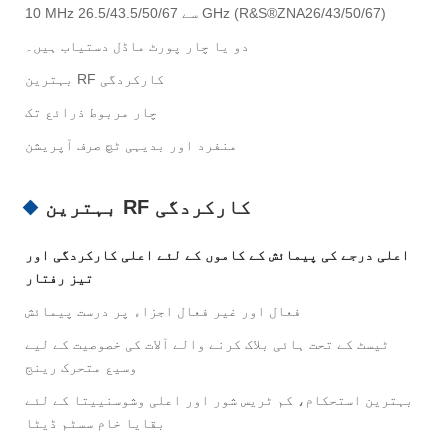
10 MHz سے 26.5/43.5/50/67 GHz (R&S®ZNA26/43/50/67)
دو یا چار پورٹ ماڈل دستیاب ہیں۔
بہترین RF کارکردگی
چار مربوط ذرائع تک
منفرد اور بدیہی ٹچ صرف آپریشن
بہترین RF کارکردگی
اعلی درجے کی پیمائش کے کاموں کے لئے اعلی کارکردگی اور
تیز رفتار
فعال اور غیر فعال اجزاء پر درست پیمائش
ٹیسٹ کے تحت ہائی بلاک کرنے والے آلات کی خصوصیت کے لیے
وسیع متحرک رینج
بہترین استحکام، کم ٹریس شور اور اعلی وشوسنییتا کے لئے
بقایا خام سسٹم ڈیٹا