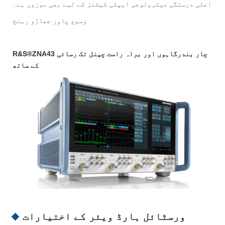
اعلی درستگی میٹرولوجی ایپلی کیشنز کے لیے بھی موزوں ہے۔
وسیع پاور جھاڑو رینج
R&S®ZNA43 چار بندرگاہوں اور براہ راست چینل تک رسائی
کے ساتھ
ورسٹائل ہارڈ ویئر کے اختیارات