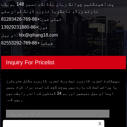
پتہ: شینگلین چوانگ زہان بلڈنگ، نمبر 148 ہونگے
نارتھ روڈ، تانگزیا ٹاؤن، ڈونگ گوان سٹی
ٹیلی فون:
+86-769-81283426
فون:
+86-13929231880
hlx@qihang18.com
ای میل:
فیکس: +86-769-82553292
Inquiry For Pricelist
سپیکٹرم تجزیہ کاروں، نیٹ ورک تجزیہ کاروں، سگنل جنریٹرز
یا پرائس لسٹ کے بارے میں پوچھ گچھ کے لیے، براہ کرم ہمیں
اپنا ای میل بھیجیں اور ہم 24 گھنٹوں کے اندر رابطے میں
رہیں گے۔
X