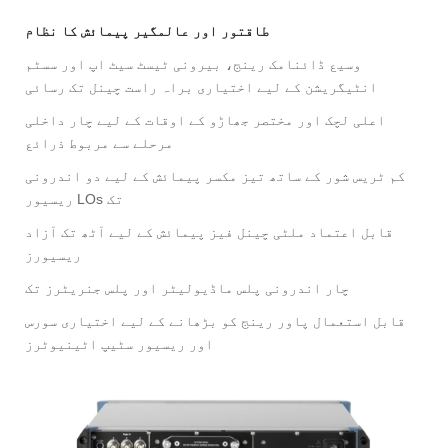
طاقتور اور عالمگیر پیمائش کا نظام
وسیع ڈائنامک رینج، بیرونی ٹیسٹ سیٹ اپ اور سسٹم
انٹیگریشن کے لیے اختیاری براہ راست چینل تک رسائی
اعلی لچک اور مختصر جھاڑو کے اوقات کے لیے چار داخلی
مرحلے سے مربوط ذرائع
کم ٹریس شور کے ساتھ تیز مکسر پیمائش کے لیے دو اندرونی
ریسیور LOs تک
قابل اعتماد ملٹی چینل فیز پیمائش کے لیے آٹھ تک آزاد
ریسیورز
چار اندرونی پلس ماڈیولیٹر اور پلس جنریٹرز تک
قابل استعمال پاور رینج کو بڑھانے کے لیے اختیاری سورس
اور ریسیور سٹیپ اٹینیوٹرز