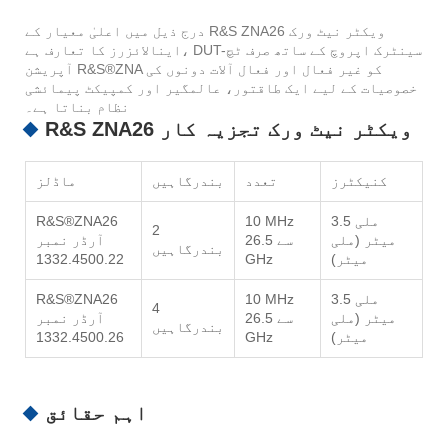
درج ذیل میں اعلیٰ معیار کے R&S ZNA26 ویکٹر نیٹ ورک
اینالائزرز کا تعارف ہے، DUT-سینٹرک اپروچ کے ساتھ صرف ٹچ
آپریشن R&S®ZNA کو غیر فعال اور فعال آلات دونوں کی
خصوصیات کے لیے ایک طاقتور، عالمگیر اور کمپیکٹ پیمائشی
نظام بناتا ہے۔
R&S ZNA26 ویکٹر نیٹ ورک تجزیہ کار
کنیکٹرز
تعدد
بندرگاہیں
ماڈلز
3.5 ملی
10 MHz
R&S®ZNA26
2
میٹر (ملی
سے 26.5
آرڈر نمبر
بندرگاہیں
میٹر)
GHz
1332.4500.22
3.5 ملی
10 MHz
R&S®ZNA26
4
میٹر (ملی
سے 26.5
آرڈر نمبر
بندرگاہیں
میٹر)
GHz
1332.4500.26
اہم حقائق