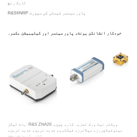
ٹارک رنچ
R&S®NRP پاور سینسر فیملی کی سپورٹ
خودکار انشانکن یونٹ، پاور سینسر اور کیلیبیشن مکسر۔
ہاٹ ٹیگز: R&S ZNA26 ویکٹر نیٹ ورک تجزیہ کار، چین،
مینوفیکچررز، سپلائرز، فیکٹری، جدید ترین، جدید ترین،
تازہ ترین فروخت