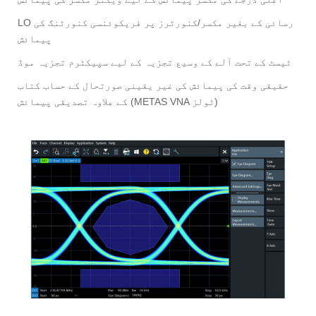
LO رسائی کے بغیر مکسر/کنورٹرز پر فریکوئنسی کنورٹنگ کی
پیمائش
ٹیسٹ کے تحت آلے کے وسیع تجزیہ کے لیے سپیکٹرم تجزیہ موڈ
حقیقی وقت کی پیمائش کی غیر یقینی صورتحال کے حساب کتاب
کے علاوہ تصدیقی پیمائش (METAS VNA ٹولز)