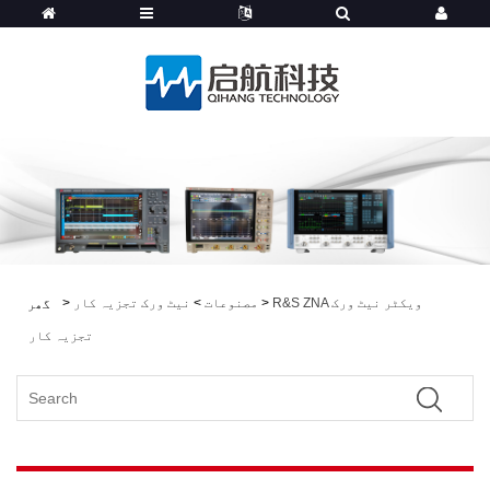
R&S ZNA ویکٹر نیٹ ورک
>
مصنوعات
>
نیٹ ورک تجزیہ کار
>
گھر
تجزیہ کار