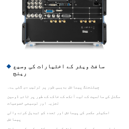
سافٹ ویئر کے اختیارات کی وسیع
رینج
چیلنجنگ پیمائش بدیہی طور پر ترتیب دی گئی ہے۔
سگنل کی سالمیت کے لیے آنکھ کے خاکے کے طور پر ٹائم ڈومین
تجزیہ اور توسیعی خصوصیات
اسکیلر مکسر کی پیمائش اور تعدد کو تبدیل کرنے والی
پیمائش
اعلی درجے کی مکسر پیمائش کے لیے ویکٹر مکسر کی پیمائش