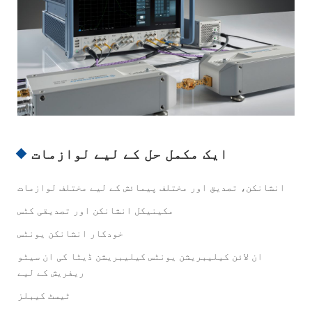
ایک مکمل حل کے لیے لوازمات
انشانکن، تصدیق اور مختلف پیمائش کے لیے مختلف لوازمات
مکینیکل انشانکن اور تصدیقی کٹس
خودکار انشانکن یونٹس
ان لائن کیلیبریشن یونٹس کیلیبریشن ڈیٹا کی ان سیٹو
ریفریش کے لیے
ٹیسٹ کیبلز