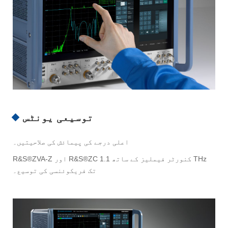
توسیعی یونٹس
اعلی درجے کی پیمائش کی صلاحیتیں۔
R&S®ZVA-Z اور R&S®ZC کنورٹر فیملیز کے ساتھ 1.1 THz
تک فریکوئنسی کی توسیع۔