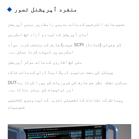
منفرد آپریشنل تصور
نفیس صارف انٹرفیس کے ساتھ بدیہی رابطے پر مبنی آپریشن
آسان آپریشن کے لیے دو آزاد ٹچ اسکرین
صارف کے منتخب کردہ مواد (جیسے SCPI کمانڈز) کو چھوٹی
اسکرین پر ڈسپلے کرنا ممکن ہے۔
ملی ٹچ اشاروں کے ساتھ موثر آپریشن
چینلز کی مفت ترتیب، ڈریگ اینڈ ڈراپ کے ساتھ خاکے
DUT-مرکزی نقطہ نظر جو صارف کی ضروریات کو پورا کرتا ہے
اور ترتیبات کو بہتر بناتا ہے۔
پیمائش کے نشانات کے تفصیلی تجزیہ کے لیے وسیع تشخیصی
خصوصیات