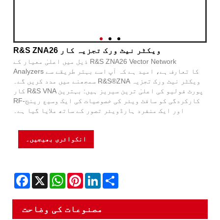
R&S ZNA26 ویکٹر نیٹ ورک تجزیہ کار
ذیل میں اعلیٰ معیار کے R&S ZNA26 Vector Network
Analyzers کا تعارف ہے، امید ہے کہ آپ اسے بہتر طریقے سے
سمجھنے میں مدد کریں گے۔ R&S®ZNA ویکٹر نیٹ ورک تجزیہ
کار R&S VNA پورٹ فولیو کی اعلیٰ ترین سیریز ہیں: بہترین
RF-کارکردگی کو سافٹ ویئر کی خصوصیات کی ایک وسیع رینج
اور ایک منفرد ہارڈویئر تصور کے ساتھ ملایا گیا ہے۔
انکوائری بھیجیں۔
Facebook
X
WhatsApp
Pinterest
LinkedIn
Share
مصنوعات کی وضاحت